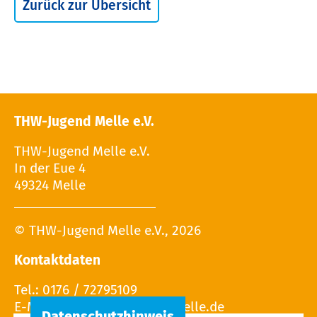
Zurück zur Übersicht
THW-Jugend Melle e.V.
THW-Jugend Melle e.V.
In der Eue 4
49324 Melle
© THW-Jugend Melle e.V., 2026
Kontaktdaten
Tel.: 0176 / 72795109
E-Mail: